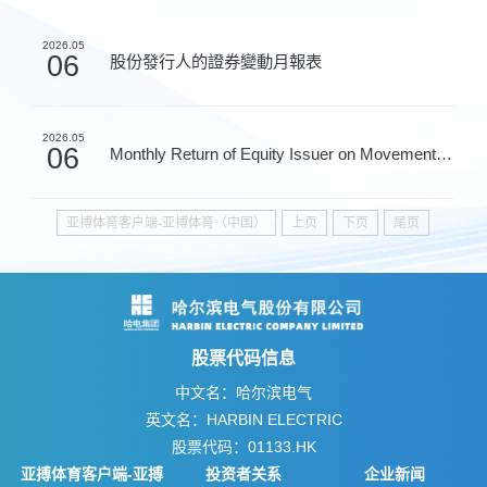
2026.05
06
股份發行人的證券變動月報表
2026.05
06
Monthly Return of Equity Issuer on Movements in Secur...
亚搏体育客户端-亚搏体育（中国）
上页
下页
尾页
股票代码信息
中文名：哈尔滨电气
英文名：HARBIN ELECTRIC
股票代码：01133.HK
亚搏体育客户端-亚搏
投资者关系
企业新闻