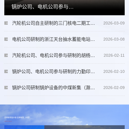
锅炉公司、电机公司参与研制的力勤印尼四期2×1...
汽轮机公司自主研制的三门核电二期工程3号机组圆满完成汽轮发...
2026-03-09
电机公司研制的浙江天台抽水蓄能电站4号机转子成功吊装
2026-03-08
汽轮机公司、电机公司参与研制的胡杨河锦焱热力有限公司背压...
2026-02-11
锅炉公司、电机公司参与研制的力勤印尼四期2×150兆瓦项目2号...
2026-02-10
锅炉公司研制锅炉设备的中煤新集（滁州）2×660兆瓦项目2号机...
2026-02-09
亚搏体育客户端-亚搏体育（中国）
Industrial layout