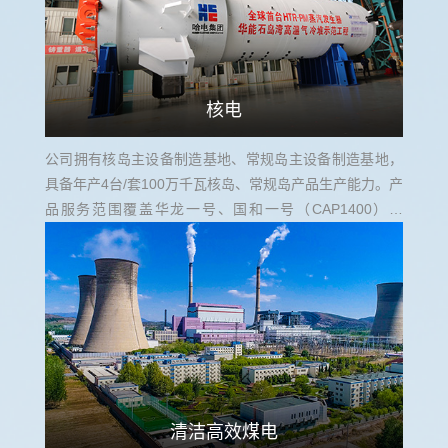
核电
公司拥有核岛主设备制造基地、常规岛主设备制造基地，
具备年产4台/套100万千瓦核岛、常规岛产品生产能力。产
品服务范围覆盖华龙一号、国和一号（CAP1400）、
VVER、高温气冷堆、快堆、小型堆等多种堆型。
清洁高效煤电