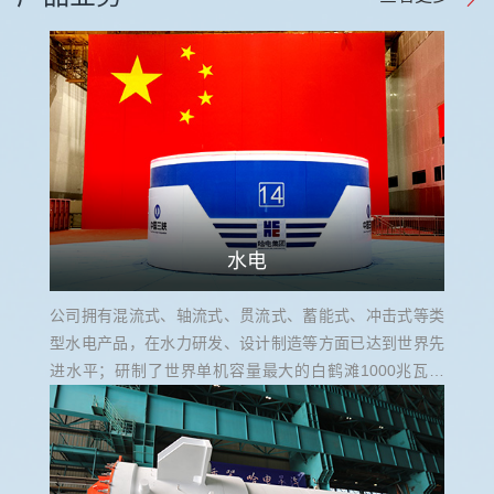
能力在中国发电设备制造商中位居前列。
哈电股份立足国内市场，并积极开展“走出去”战略，践
行“一带一路”倡议，火电、水电、核电等主机及配套辅机产
品出口至亚洲、非洲、欧洲、美洲的50多个国家和地区，同
时在国内和国外开展火电站、风电场、水电站机电设备和输
变电项目总承包业务以及BOT、BOO业务。
水电
公司拥有混流式、轴流式、贯流式、蓄能式、冲击式等类
型水电产品，在水力研发、设计制造等方面已达到世界先
进水平；研制了世界单机容量最大的白鹤滩1000兆瓦机
组、世界额定水头最高724米的抽水蓄能机组和国内唯一
的500兆瓦级高水头、大容量冲击式水电机组。公司生产
的大型水电机组占国内总装机容量的2/1。