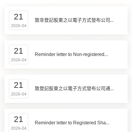
21
致非登記股東之以電子方式發布公司...
2026-04
21
Reminder letter to Non-registered...
2026-04
21
致登記股東之以電子方式發布公司通...
2026-04
21
Reminder letter to Registered Sha...
2026-04