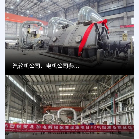
汽轮机公司、电机公司参与研制的胡杨河锦焱热...